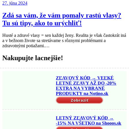
Posted
27. júna 2024
on
Zdá sa vám, že vám pomaly rastú vlasy?
Tu sú tipy, ako to urýchliť!
Husté a zdravé vlasy = sen každej ženy. Realita je však častokrát iná
a v bežnom živote sa stretávame s rôznymi problémami a
zdravotnými potiažami.…
Nakupujte lacnejšie!
ZĽAVOVÝ KÓD → VEĽKÉ
LETNÉ ZĽAVY AŽ DO -20%
EXTRA NA VYBRANÉ
PRODUKTY na Notino.sk
Zobraziť
LETNÝ ZĽAVOVÝ KÓD →
-15% NA VŠETKO na Shooos.sk