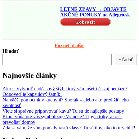
LETNÉ ZĽAVY → OBJAVTE
AKČNÉ PONUKY na Allegro.sk
Zobraziť
Pozrieť ďalšie
Hľadať
Hľadať
Najnovšie články
Ako si vytvoriť nadčasový štýl, ktorý vám ušetrí čas aj peniaze?
Odpoveď je kapsulový šatník!
Najväčší pomocník v kuchyni? Sporák – alebo ako predĺžiť jeho
životnosť
Viete si správne pripravovať kávu? Tu sú tie najlepšie postupy!
Ktorá vôňa pre vás symbolizuje Vianoce? Tipy a triky, ako si
prevoňať domov
Zdá sa vám, že vám pomaly rastú vlasy? Tu sú tipy, ako to urýchliť!