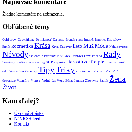
Najnovšie komentáre
Žiadne komentáre na zobrazenie.
Obľúbené témy
Cold brew
Cyberšikana
Domácnosť
Espresso
French press
Interiér
Internet
Kapsulový
Krása
Muž
Móda
kozmetika
Leto
šatník
Káva
Kávovar
Nakupovanie
Návody
Rady
Oblečenie
Parfémy
Pitie kávy
Príprava kávy
Príroda
starostlivosť o pleť
Sexuálny predátor
skin cycling
Skriňa
sporák
Starostlivosť o
Tipy
Triky
seba
Starostlivosť o vlasy
upratovanie
Vianoce
Vianočné
Žena
Vlasy
dekorácie
Vitamíny
Voľný čas
Vône
Zdravá strava
Zlozvyky
Šatník
Život
Kam ďalej?
Úvodná stránka
Náš RSS feed
Kontakt