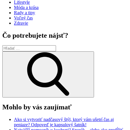
Lifestyle
Móda a krása
Rady a tipy
Voľný čas
Zdravie
Čo potrebujete nájsť?
Hľadať:
Search
Mohlo by vás zaujímať
Ako si vytvoriť nadčasový štýl, ktorý vám ušetrí čas aj
peniaze? Odpoveď je kapsulový šatník!
Najväčší pomocník v kuchyni? Sporák – alebo ako predĺžiť