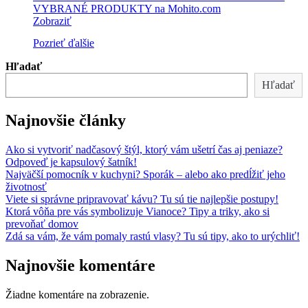
VYBRANÉ PRODUKTY na Mohito.com
Zobraziť
Pozrieť ďalšie
Hľadať
Hľadať
Najnovšie články
Ako si vytvoriť nadčasový štýl, ktorý vám ušetrí čas aj peniaze?
Odpoveď je kapsulový šatník!
Najväčší pomocník v kuchyni? Sporák – alebo ako predĺžiť jeho
životnosť
Viete si správne pripravovať kávu? Tu sú tie najlepšie postupy!
Ktorá vôňa pre vás symbolizuje Vianoce? Tipy a triky, ako si
prevoňať domov
Zdá sa vám, že vám pomaly rastú vlasy? Tu sú tipy, ako to urýchliť!
Najnovšie komentáre
Žiadne komentáre na zobrazenie.