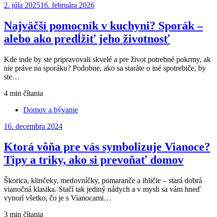
Posted
2. júla 2025
16. februára 2026
on
Najväčší pomocník v kuchyni? Sporák –
alebo ako predĺžiť jeho životnosť
Kde inde by ste pripravovali skvelé a pre život potrebné pokrmy, ak
nie práve na sporáku? Podobne, ako sa staráte o iné spotrebiče, by
ste…
4 min čítania
Domov a bývanie
Posted
16. decembra 2024
on
Ktorá vôňa pre vás symbolizuje Vianoce?
Tipy a triky, ako si prevoňať domov
Škorica, klinčeky, medovníčky, pomaranče a ihličie – stará dobrá
vianočná klasika. Stačí tak jediný nádych a v mysli sa vám hneď
vynorí všetko, čo je s Vianocami…
3 min čítania