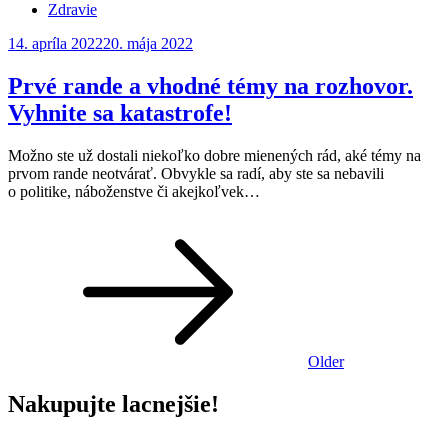
Zdravie
Posted
14. apríla 2022
20. mája 2022
on
Prvé rande a vhodné témy na rozhovor.
Vyhnite sa katastrofe!
Možno ste už dostali niekoľko dobre mienených rád, aké témy na
prvom rande neotvárať. Obvykle sa radí, aby ste sa nebavili
o politike, náboženstve či akejkoľvek…
Navigácia
v
článkoch
Older
Nakupujte lacnejšie!