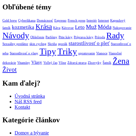
Obľúbené témy
Cold brew
Cyberšikana
Domácnosť
Espresso
French press
Interiér
Internet
Kapsulový
Krása
Muž
Móda
kozmetika
Leto
šatník
Káva
Kávovar
Nakupovanie
Návody
Rady
Oblečenie
Parfémy
Pitie kávy
Príprava kávy
Príroda
starostlivosť o pleť
Sexuálny predátor
skin cycling
Skriňa
sporák
Starostlivosť o
Tipy
Triky
seba
Starostlivosť o vlasy
upratovanie
Vianoce
Vianočné
Žena
Vlasy
dekorácie
Vitamíny
Voľný čas
Vône
Zdravá strava
Zlozvyky
Šatník
Život
Kam ďalej?
Úvodná stránka
Náš RSS feed
Kontakt
Kategórie článkov
Domov a bývanie