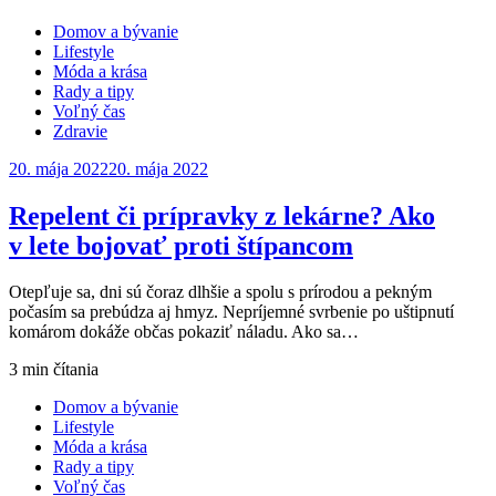
Domov a bývanie
Lifestyle
Móda a krása
Rady a tipy
Voľný čas
Zdravie
Posted
20. mája 2022
20. mája 2022
on
Repelent či prípravky z lekárne? Ako
v lete bojovať proti štípancom
Otepľuje sa, dni sú čoraz dlhšie a spolu s prírodou a pekným
počasím sa prebúdza aj hmyz. Nepríjemné svrbenie po uštipnutí
komárom dokáže občas pokaziť náladu. Ako sa…
3 min čítania
Domov a bývanie
Lifestyle
Móda a krása
Rady a tipy
Voľný čas